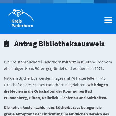
Dienstleistungen A-Z
Antrag Bibliotheksausweis
Ämter A-Z
Die Kreisfahrbücherei Paderborn
mit Sitz in Büren
wurde vom
ehemaligen Kreis Büren gegründet und existiert seit 1971.
Hilfecenter
Mein Konto
Mit dem Bücherbus werden insgesamt 76 Haltestellen in 45
Ortschaften des Kreises Paderborn angefahren.
Wir bringen
die Medien in die Ortschaften der Kommunen Bad
Wünnenberg, Büren, Delbrück, Lichtenau und Salzkotten.
Die hohen Ausleihzahlen des Bücherbusses belegen die
große Akzeptanz der Einrichtung im ländlichen Bereich des