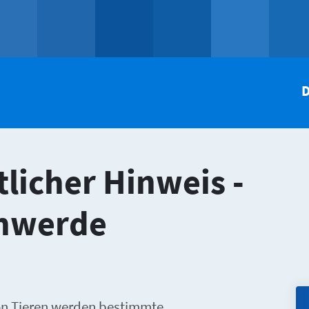
D
licher Hinweis -
chwerde
von Tieren werden bestimmte