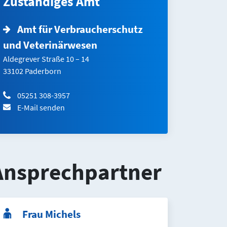
Zuständiges Amt
Amt für Verbraucherschutz
und Veterinärwesen
Aldegrever Straße 10 – 14
33102 Paderborn
05251 308-3957
E-Mail senden
Ansprechpartner
Frau Michels